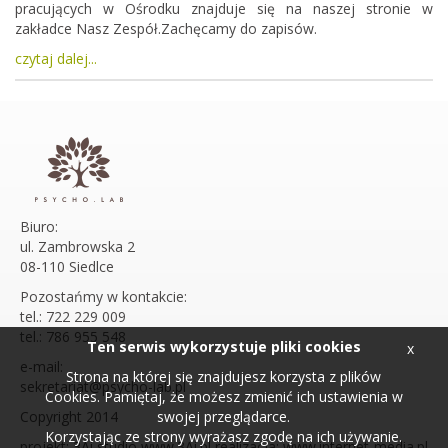
pracujących w Ośrodku znajduje się na naszej stronie w
zakładce Nasz Zespół.Zachęcamy do zapisów.
czytaj dalej...
Biuro:
ul. Zambrowska 2
08-110 Siedlce
Pozostańmy w kontakcie:
tel.: 722 229 009
tel.: 786 955 548
Ten serwis wykorzystuje pliki cookies
x
e-mail:
Strona na której się znajdujesz korzysta z plików
sekretariat@psycho-lab.pl
Cookies. Pamiętaj, że możesz zmienić ich ustawienia w
Copyright 2014
swojej przeglądarce.
Korzystając ze strony wyrażasz zgodę na ich używanie.
projekt: 3Ai studio www.3Ai.pl realizacja: www.internet-media.pl